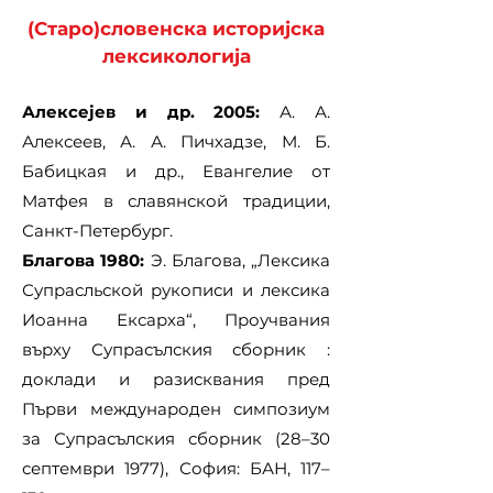
(Старо)словенска историјска
лексикологија
А
лексејев и др. 2005:
А. А.
Алексеев, А. А. Пичхадзе, М. Б.
Бабицкая и др., Евангелие от
Матфея в славянской традиции,
Санкт-Петербург.
Благова 1980:
Э. Благова, „Лексика
Супрасльской рукописи и лексика
Иоанна Ексарха“, Проучвания
върху Супрасълския сборник :
доклади и разисквания пред
Първи международен симпозиум
за Супрасълския сборник (28–30
септември 1977), София: БАН, 117–