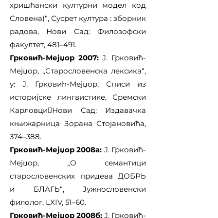
хришћански културни модел код
Словена)“, Сусрет култура : зборник
радова, Нови Сад: Филозофски
факултет, 481–491.
Грковић-Мејџор 2007:
Ј. Грковић-
Мејџор, „Старословенска лексика“,
у: Ј. Грковић-Мејџор, Списи из
историјске лингвистике, Сремски
КарловциНови Сад: Издавачка
књижарница Зорана Стојановића,
374–388.
Грковић-Мејџор 2008а:
Ј. Грковић-
Мејџор, „О семантици
старословенских придева ДОБРЬ
и БЛАГЬ“, Јужнословенски
филолог, LXIV, 51–60.
Грковић-Мејџор 2008б:
Ј. Грковић-