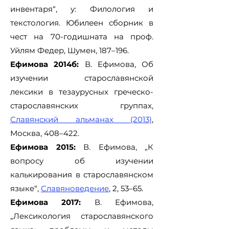
инвентаря“, у: Филология и
текстология. Юбилеен сборник в
чест на 70-годишната на проф.
Уйлям Федер, Шумен, 187–196.
Ефимова 2014б:
В. Ефимова, Об
изучении старославянской
лексики в тезаурусных греческо-
старославянских группах,
Славянский альманах (2013)
,
Москва, 408–422.
Ефимова 2015:
В. Ефимова, „К
вопросу об изучении
калькирования в старославянском
языке“,
Славяноведение
, 2, 53–65.
Ефимова 2017:
В. Ефимова,
„Лексикология старославянского