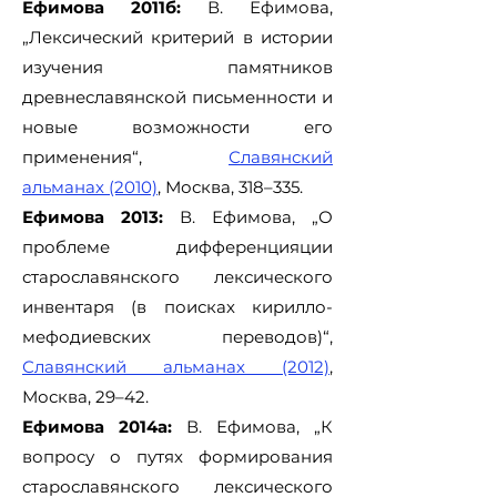
Ефимова 2011б:
В. Ефимова,
„Лексический критерий в истории
изучения памятников
древнеславянской письменности и
новые возможности его
применения“,
Славянский
альманах (2010)
, Москва, 318–335.
Ефимова 2013:
В. Ефимова, „О
проблеме дифференцияции
старославянского лексического
инвентаря (в поисках кирилло-
мефодиевских переводов)“,
Славянский альманах (2012)
,
Москва, 29–42.
Ефимова 2014а:
В. Ефимова, „К
вопросу о путях формирования
старославянского лексического