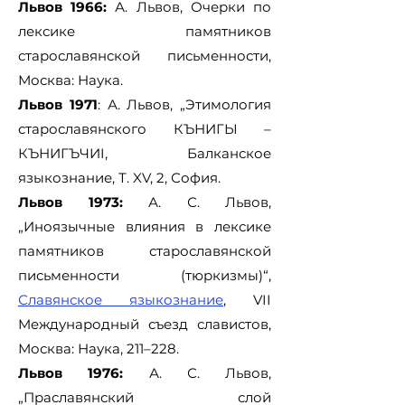
Львов 1966:
А. Львов, Очерки по
лексике памятников
старославянской письменности,
Москва: Наука.
Львов 1971
: А. Львов, „Этимология
старославянского К
ЪНИГЫ –
К
ЪНИГЪЧИI, Балканское
языкознание, Т. XV, 2, София.
Львов 1973:
А. С. Львов,
„Иноязычные влияния в лексике
памятников старославянской
письменности (тюркизмы)“,
Славянское языкознание
, VII
Meждународный съезд славистов,
Москва: Наука, 211–228.
Львов 1976:
А. С. Львов,
„Праславянский слой