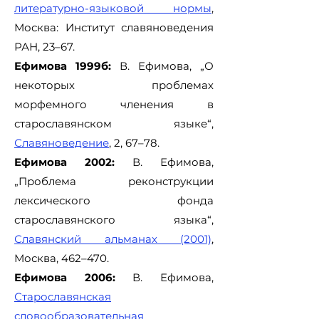
литературно-языковой нормы
,
Москва: Институт славяноведения
РАН, 23–67.
Ефимова 1999б:
В. Ефимова, „О
некоторых проблемах
морфемного членения в
старославянском языке“,
Славяноведение
, 2, 67–78.
Ефимова 2002:
В. Ефимова,
„Проблема реконструкции
лексического фонда
старославянского языка“,
Славянский альманах (2001)
,
Москва, 462–470.
Ефимова 2006:
В. Ефимова,
Старославянская
словообразовательная