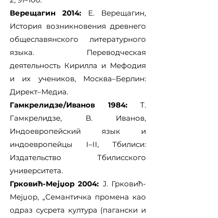
Верещагин 2014:
Е. Верещагин,
История возникновения древнего
общеславянского литературного
языка. Переводческая
деятельность Кирилла и Мефодия
и их учеников, Москва–Берлин:
Директ–Медиа.
Гамкрелидзе/Иванов 1984:
Т.
Гамкрелидзе, В. Иванов,
Индоевропейский язык и
индоевропейцы I–II, Тбилиси:
Издательство Тбилисского
университета.
Грковић-Мејџор 2004:
Ј. Грковић-
Мејџор, „Семантичка промена као
одраз сусрета култура (пагански и