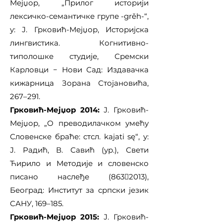
Мејџор, „Прилог историји
лексичко-семантичке групе -grěh-“,
у: Ј. Грковић-Мејџор, Историјска
лингвистика. Когнитивно-
типолошке студије, Сремски
Карловци − Нови Сад: Издавачка
кижарница Зорана Стојановића,
267–291.
Грковић-Мејџор 2014:
Ј. Грковић-
Мејџор, „О преводилачком умећу
Словенске браће: стсл. kaјаti sę“, у:
Ј. Радић, В. Савић (ур.), Свети
Ћирило и Методије и словенско
писано наслеђе (8632013),
Београд: Институт за српски језик
САНУ, 169–185.
Грковић-Мејџор 2015:
Ј. Грковић-