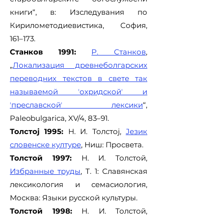
книги“, в: Изследувания по
Кирилометодиевистика, София,
161–173.
Станков 1991:
Р. Станков
,
„
Локализация древнеболгарских
переводних текстов в свете так
называемой ʼохридскойʼ и
ʼпреславскойʼ лексики
“,
Paleobulgarica, XV/4, 83–91.
Толстој 1995:
Н. И. Толстој,
Језик
словенске културе
, Ниш: Просвета.
Толстой 1997:
Н. И. Толстой,
Избранные труды
, Т. 1: Славянская
лексикология и семасиология,
Москва: Языки русской культуры.
Толстой 1998:
Н. И. Толстой,