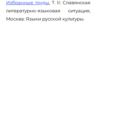
Избранные труды
, Т. II: Славянская
литературно-языковая ситуация,
Москва: Языки русской культуры.
Толстой 1998:
Н. И. Толстой,
Избранные труды
, Т. III: Очерки по
славянскому языкознанию. М.:
Языки русской культуры, Москва:
Языки русской культуры.
Толстой 1988:
Н. И. Толстой,
История и структура славянских
литературных языков
, Москва:
Наука.
Толстая 2010:
С. М. Толстая, „К
семантической историии слав.
*mirъ
и
*světъ
“, у: Ј. Грковић-Мејџор,
М. Радовановић (ур.),
Теорија
дијахронијске лингвистике и