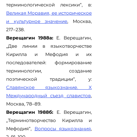
терминологической лексики“, в:
Великая Моравия, ее историческое
и культурное значение
, Москва,
217–238.
Верещагин 1988а:
Е. Верещагин,
„Две линии в языкотворчестве
Кирилла и Мефодия и их
последователей: формирование
терминологии, создание
поэтической традиции“, у:
Славянское языкознание. X
Международный съезд славистов
,
Москва, 78–89.
Верещагин 1988б:
Е. Верещагин,
„Терминотворчество Кирилла и
Мефодия“,
Вопросы языкознания
,
2, 91–100.