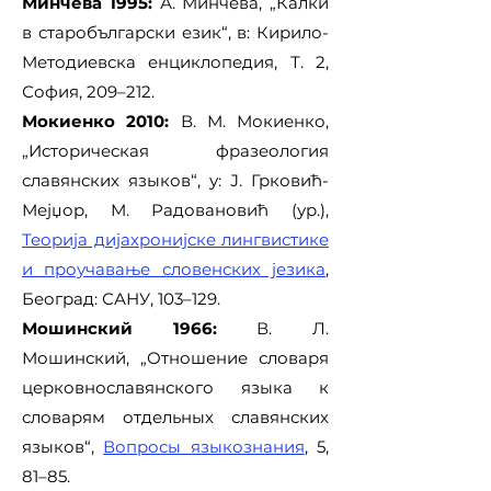
Минчева 1995:
А. Минчева, „Калки
в старобългарски език“, в: Кирило-
Методиевска енциклопедия, Т. 2,
София, 209–212.
Мокиенко 2010:
В. М. Мокиенко,
„Историческая фразеология
славянских языков“, у: Ј. Грковић-
Мејџор, М. Радовановић (ур.),
Теорија дијахронијске лингвистике
и проучавање словенских језика
,
Београд: САНУ, 103–129.
Мошинский 1966:
В. Л.
Мошинский, „Отношение словаря
церковнославянского языка к
словарям отдельных славянских
языков“,
Вопросы языкознания
, 5,
81–85.