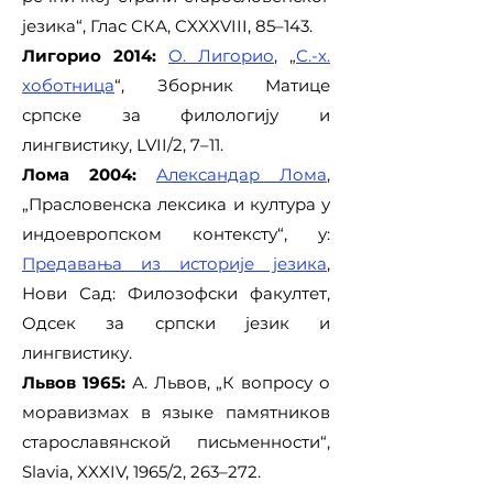
језика“, Глас СКА, CXXXVIII, 85–143.
Лигорио 2014:
О. Лигорио
, „
С.-х.
хоботница
“, Зборник Матице
српске за филологију и
лингвистику, LVII/2, 7–11.
Лома 2004:
Александар Лома
,
„Прасловенска лексика и култура у
индоевропском контексту“, у:
Предавања из историје језика
,
Нови Сад: Филозофски факултет,
Одсек за српски језик и
лингвистику.
Львов 1965:
А. Львов, „К вопросу о
моравизмах в языке памятников
старославянской письменности“,
Slavia, XXXIV, 1965/2, 263–272.