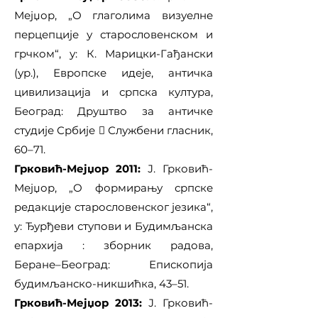
Мејџор, „О глаголима визуелне
перцепције у старословенском и
грчком“, у: К. Марицки-Гађански
(ур.), Европске идеје, античка
цивилизација и српска култура,
Београд: Друштво за античке
студије Србије  Службени гласник,
60–71.
Грковић-Мејџор 2011:
Ј. Грковић-
Мејџор, „О формирању српске
редакције старословенског језика“,
у: Ђурђеви ступови и Будимљанска
епархија : зборник радова,
Беране–Београд: Епископија
будимљанско-никшићка, 43–51.
Грковић-Мејџор 2013:
Ј. Грковић-