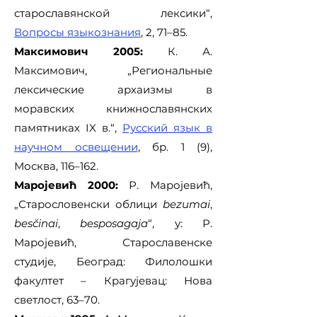
старославянской лексики“,
Вопросы языкознания
, 2, 71–85.
Максимович 2005:
К. А.
Максимович, „Региональные
лексические архаизмы в
моравских книжнославянских
памятниках IX в.“,
Русский язык в
научном освещении
, бр. 1 (9),
Москва, 116–162.
Маројевић 2000:
Р. Маројевић,
„Старословенски облици
bezumai
,
besčinai
,
besposagaja
“, у: Р.
Маројевић, Старославенске
студије, Београд: Филолошки
факултет – Крагујевац: Нова
светлост, 63–70.