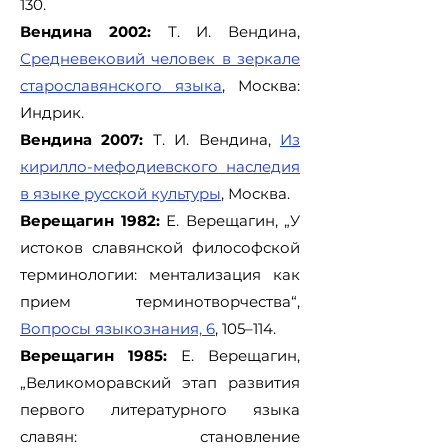
130.
Вендина 2002:
Т. И. Вендина,
Средневековий человек в зеркале
старославянского языка
, Москва:
Индрик.
Вендина 2007:
Т. И. Вендина,
Из
кирилло-мефодиевского наследия
в языке русской культуры
, Москва.
Верещагин 1982:
Е. Верещагин, „У
истоков славянской философской
терминологии: ментализация как
прием терминотворчества“,
Вопросы языкознания, 6
, 105–114.
Верещагин 1985:
Е. Верещагин,
„Великоморавский этап развития
первого литературного языка
славян: становление