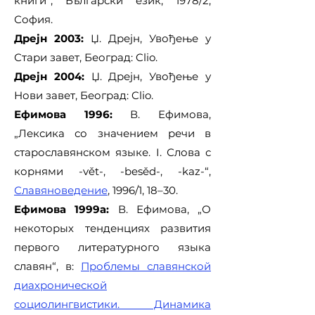
книги“, Български език, 1978/2,
София.
Дрејн 2003:
Џ. Дрејн, Увођење у
Стари завет, Београд: Clio.
Дрејн 2004:
Џ. Дрејн, Увођење у
Нови завет, Београд: Clio.
Ефимова 1996:
В. Ефимова,
„Лексика со значением речи в
старославянском языке. I. Слова с
корнями -vět-, -besěd-, -kaz-“,
Славяноведение
, 1996/1, 18–30.
Ефимова 1999а:
В. Ефимова, „О
некоторых тенденциях развития
первого литературного языка
славян“, в:
Проблемы славянской
диахронической
социолингвистики. Динамика