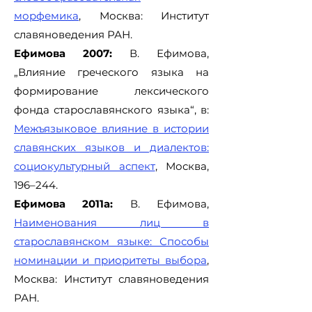
морфемика
, Москва: Институт
славяноведения РАН.
Ефимова 2007:
В. Ефимова,
„Влияние греческого языка на
формирование лексического
фонда старославянского языка“, в:
Межъязыковое влияние в истории
славянских языков и диалектов:
социокультурный аспект
, Москва,
196–244.
Ефимова 2011а:
В. Ефимова,
Наименования лиц в
старославянском языке: Способы
номинации и приоритеты выбора
,
Москва: Институт славяноведения
РАН.