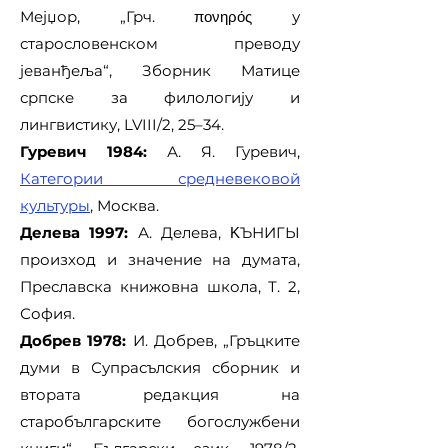
Мејџор, „Грч. πονηρός у
старословенском преводу
јеванђеља“, Зборник Матице
српске за филологију и
лингвистику, LVIII/2, 25–34.
Гуревич 1984:
А. Я. Гуревич,
Категории средневековой
культуры
, Москва.
Делева 1997:
А. Делева, ΚЪНИГЫ
произход и значение на думата,
Преславска книжовна школа, Т. 2,
София.
Добрев 1978:
И. Добрев, „Гръцките
думи в Супрасълския сборник и
втората редакция на
старобългарските богослужбени