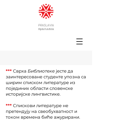
***
Сврха
Библиотеке
јесте да
заинтересоване студенте упозна са
ширим списком литературе из
појединих области словенске
историјске лингвистике.
***
Спискови литературе не
претендују на свеобухватност и
током времена биће ажурирани.