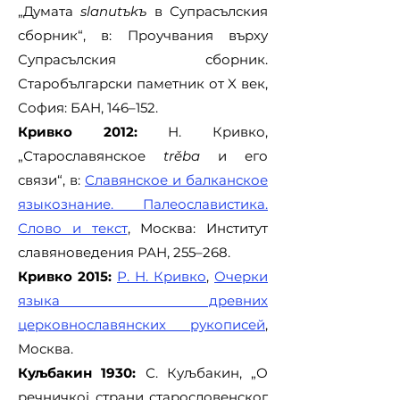
„Думата
slanutъkъ
в Супрасълския
сборник“, в: Проучвания върху
Супрасълския сборник.
Старобългарски паметник от X век,
София: БАН, 146–152.
Кривко 2012:
Н. Кривко,
„Старославянское
trěba
и его
связи“, в:
С
лавянское и балканское
языкознание. Палеославистика.
Слово и текст
, Москва: Институт
славяноведения РАН, 255–268.
Кривко 2015:
Р. Н. Кривко
,
Очерки
языка древних
церковнославянских рукописей
,
Москва.
Куљбакин 1930:
С. Куљбакин, „О
речничкој страни старословенског