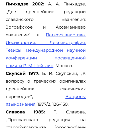
Пичхадзе 2002:
А. А. Пичхадзе,
„Две древнейшие редакции
славянского Евангелия:
Зографское и Ассеманиево
евангелие“, в:
Палеославистика.
Лесикология. Лексикография.
Тезисы международной научной
конференции посвященной
памяти Р. М. Цейтлин
, Москва.
Скупскй 1977:
Б. И. Скупский, „К
вопросу о греческих оригиналах
древнейших славянских
переводов“,
Вопросы
языкознания
, 1977/2, 126–130.
Славова 1985:
Т. Славова,
„Преславската редакция на
старобългарските богослужбени