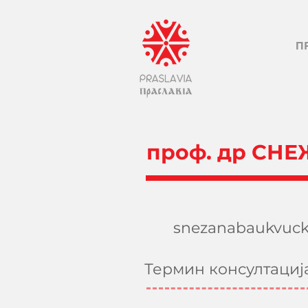
П
проф. др СН
snezanabaukvuc
Термин консултациј