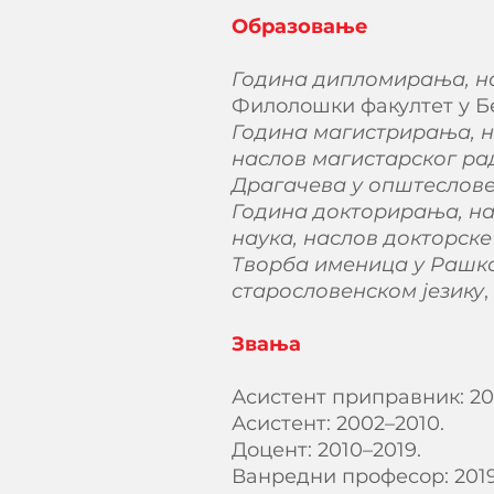
Образовање
Година дипломирања, наз
Филолошки факултет у Б
Година магистрирања, на
наслов магистарског ра
Драгачева у општеслове
Година докторирања, наз
наука, наслов докторске
Творба именица у Рашк
старословенском језику
Звања
Асистент приправник: 20
Асистент: 2002–2010.
Доцент: 2010–2019.
Ванредни професор: 201