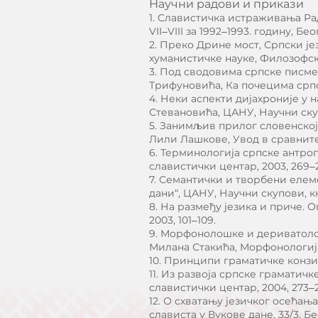
Научни радови и прикази
1. Славистичка истраживања Радо
VII‒VIII за 1992‒1993. годину, Б
2. Преко Дрине мост, Српски јез
хуманистичке науке, Филозофск
3. Под сводовима српске писмено
Трифуновића, Ка почецима српс
4. Неки аспекти дијахроније у
Стевановића, ЦАНУ, Научни скуп
5. Занимљив прилог словенској 
Лили Лашкове, Увод в сравните
6. Терминологија српске антроп
славистички центар, 2003, 269‒
7. Семантички и творбени елем
дани“, ЦАНУ, Научни скупови, књ
8. На размеђу језика и приче. 
2003, 101‒109.
9. Морфонолошке и дериватолошк
Милана Стакића, Морфонологија
10. Принципи граматичке конзист
11. Из развоја српске граматич
славистички центар, 2004, 273‒
12. О схватању језичког осећањ
слависта у Вукове дане, 33/3, 