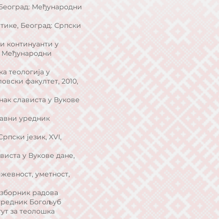
, Београд: Међународни
тике, Београд: Српски
ки континуанти у
д: Међународни
а теологија у
овски факултет, 2010,
анак слависта у Вукове
лавни уредник
рпски језик, XVI,
виста у Вукове дане,
жевност, уметност,
: зборник радова
[уредник Богољуб
ут за теолошка