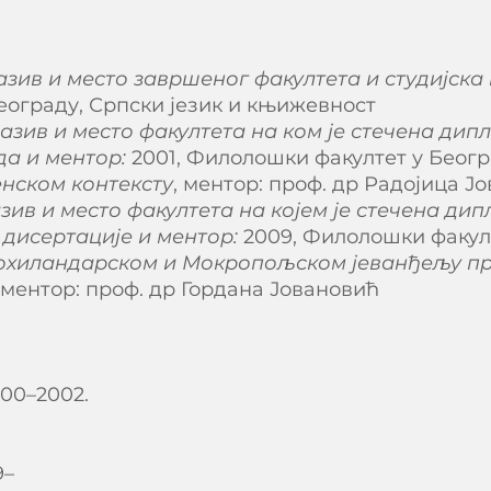
ив и место завршеног факултета и студијска 
еограду, Српски језик и књижевност
зив и место факултета на ком је стечена дип
да и ментор:
2001, Филолошки факултет у Беогр
нском контексту
, ментор: проф. др Радојица Ј
ив и место факултета на којем је стечена ди
 дисертације и ментор:
2009, Филолошки факулт
охиландарском и Мокропољском јеванђељу пр
, ментор: проф. др Гордана Јовановић
00–2002.
9–