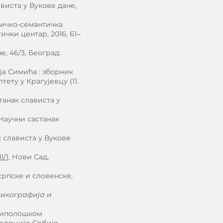
виста у Вукове дане,
сичко-семантичка
чки центар, 2016, 61‒
е, 46/3, Београд:
а Симића : зборник
ту у Крагујевцу (11.
танак слависта у
 Научни састанак
к слависта у Вукове
I/1
, Нови Сад,
 српске и словенске,
икографија и
-типолошком