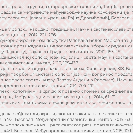
рбена реконструкција старосрпских топонима, Творба речи
 радова са Четрнаесте међународне научне конференције К
у слависта [главни уредник Рајна Драгићевић], Београд:
нца у српској народној традицији, Научни састанак слависта 
ки центар, 2012, 221‒236.
 о хуморно-ироничном поступку Радована Белог Марковића 
штова: проза Радована Белог Марковића [зборник радова са
. у Лајковцу], Лајковац: Градска библиотека, 2012, 153‒161.
традиционалној српској језичкој слици света, Научни састана
и славистички центар, 2013, 125‒137.
 деетимологизацији значења лексема, Српски језик, XIX, Бео
рији творбеног система српског језика – допринос предста
лног слова светом кнезу Лазару Андонија Рафаила), Научни 
ународни славистички центар, 2014, 205‒212.
 лексикологији – из српских правних споменика средњег ве
еоград: Међународни славистички центар, 2014, 61‒71.
венским текстовима и њене језичке слике, Књижевност и језик
до као објекат дијахронијског истраживања лексике српско
, 44/3, Београд: Међународни славистички центар, 2015, 63‒
м – српска писма из Првог светског рата, прагматичко-сти
, 44/1, Београд: Међународни славистички центар, 2015, 109