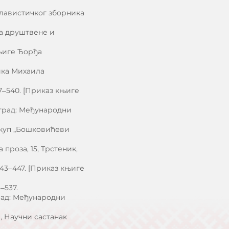
 Славистичког зборника
 за друштвене и
књиге Ђорђа
ика Михаила
37‒540. [Приказ књиге
оград: Међународни
скуп „Бошковићеви
проза, 15, Трстеник,
443‒447. [Приказ књиге
1‒537.
град: Међународни
, Научни састанак