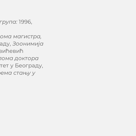
група:
1996,
лома магистра,
аду,
Зоонимија
овићевић
плома доктора
ет у Београду,
ема стању у