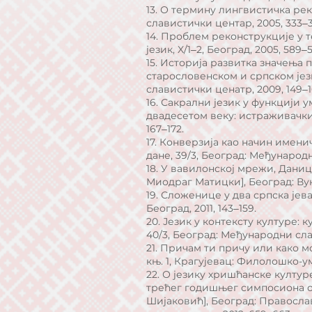
13. О термину лингвистичка рек
славистички центар, 2005, 333‒
14. Проблем реконструкције у 
језик, X/1‒2, Београд, 2005, 589
15. Историја развитка значења 
старословенском и српском јези
славистички ценатр, 2009, 149‒
16. Сакрални језик у функцији 
двадесетом веку: истраживачки 
167‒172.
17. Конверзија као начин именич
дане, 39/3, Београд: Међународн
18. У вавилонској мрежи, Даниц
Миодраг Матицки], Београд: Вук
19. Сложенице у два српска јев
Београд, 2011, 143‒159.
20. Језик у контексту културе:
40/3, Београд: Међународни слави
21. Причам ти причу или како 
књ. 1, Крагујевац: Филолошко-ум
22. О језику хришћанске култур
трећег годишњег симпосиона о
Шијаковић], Београд: Правосла