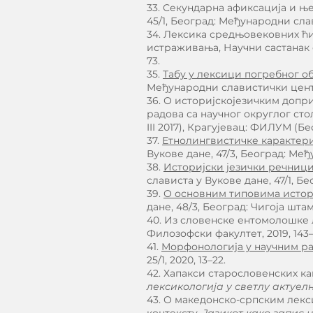
33. Секундарна афиксација и ње
45/1, Београд: Међународни слав
34. Лексика средњовековних ћи
истраживања, Научни састанак с
73.
35.
Табу у лексици погребног об
Међународни славистички центар
36. О историјскојезичким допр
радова са научног округлог ст
III 2017), Крагујевац: ФИЛУМ (Бео
37.
Етнолингвистичке карактер
Вукове дане, 47/3, Београд: Ме
38.
Историјски језички речниц
слависта у Вукове дане, 47/1, Б
39.
О основним типовима истор
дане, 48/3, Београд: Чигоја штамп
40. Из словенске ентомолошке 
Филозофски факултет, 2019, 143–1
41.
Морфонологија у научним р
25/1, 2020, 13–22.
42. Хапакси старословенских 
лексикологија у светлу актуе
43. О македонско-српским лек