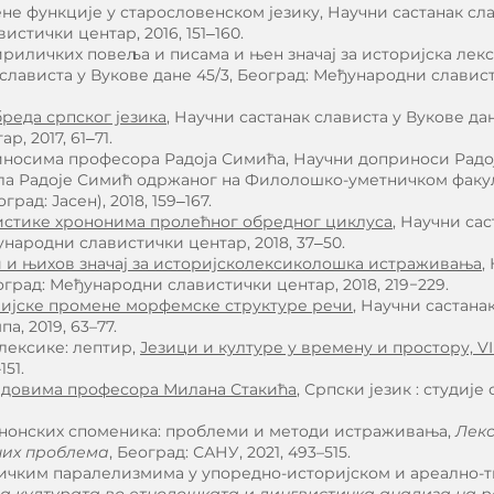
не функције у старословенском језику, Научни састанак сла
истички центар, 2016, 151‒160.
риличких повеља и писама и њен значај за историјска лек
лависта у Вукове дане 45/3, Београд: Међународни слависти
реда српског језика
, Научни састанак слависта у Вукове дан
, 2017, 61‒71.
иносима професора Радоја Симића, Научни доприноси Радој
ола Радоје Симић одржаног на Филолошко-уметничком факулте
град: Јасен), 2018, 159‒167.
истике хрононима пролећног обредног циклуса
, Научни сас
ђународни славистички центар, 2018, 37‒50.
и и њихов значај за историјсколексиколошка истраживања
,
еоград: Међународни славистички центар, 2018, 219−229.
ијске промене морфемске структуре речи
, Научни састана
а, 2019, 63–77.
лексике: лептир,
Језици и културе у времену и простору, VII
51.
адовима професора Милана Стакића
, Српски језик : студије
канонских споменика: проблеми и методи истраживања,
Лекс
лних проблема
, Београд: САНУ, 2021, 493–515.
сичким паралелизмима у упоредно-историјском и ареално