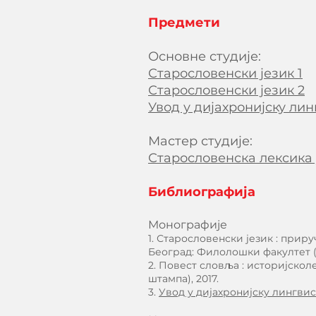
Предмети
Основне студије:
Старословенски језик 1
Старословенски језик 2
Увод у дијахронијску лин
Мастер студије:
Старословенска лексика 
Библиографија
Монографије
1. Старословенски језик : прир
Београд: Филолошки факултет (Б
2. Повест словља : историјско
штампа), 2017.
3.
Увод у дијахронијску лингви