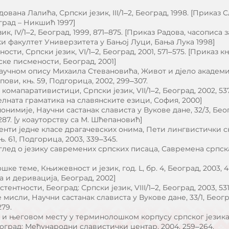
вана Лалића, Српски језик, III/1‒2, Београд, 1998. [Приказ
еоград – Никшић 1997]
ик, IV/1‒2, Београд, 1999, 871‒875. [Приказ Радова, часописа
и факултет Универзитета у Бањој Луци, Бања Лука 1998]
сти, Српски језик, VI/1‒2, Београд, 2001, 571‒575. [Приказ 
ке писмености, Београд, 2001]
 научном опису Михаила Стевановића, Живот и дјело академ
ови, књ. 59, Подгорица, 2002, 299‒307.
комапаративистици, Српски језик, VII/1‒2, Београд, 2002, 5
лната граматика на славянските езици, София, 2000]
онимије, Научни састанак слависта у Вукове дане, 32/3, Бе
287. [у коауторству са М. Шћепановић]
енти једне класе драгачевских онима, Пети лингвистички 
. 61, Подгорица, 2003, 339‒345.
Оглед о језику савремених српских писаца, Савремена српска 
е теме, Књижевност и језик, год. L, бр. 4, Београд, 2003, 
 и деривација, Београд, 2002]
ентности, Београд: Српски језик, VIII/1‒2, Београд, 2003, 53
ке мисли, Научни састанак слависта у Вукове дане, 33/1, Бео
279.
а и његовом месту у терминолошком корпусу српског језика
Београд: Међународни славистички центар, 2004, 259‒264.