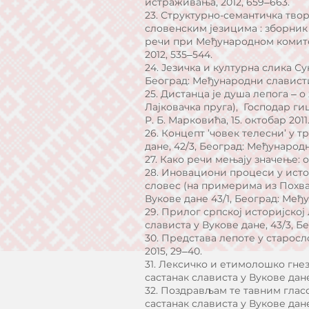
истраживања, 2012, 659‒663.
23. Структурно-семантичка тво
словенским језицима : зборник
речи при Међународном комитет
2012, 535‒544.
24. Језичка и културна слика Су
Београд: Међународни славистич
25. Дистанца је душа лепога ‒
Лајковачка пруга), Господар ги
Р. Б. Марковића, 15. октобар 2011
26. Концепт ’човек телесни’ у 
дане, 42/3, Београд: Међународн
27. Како речи мењају значење: о
28. Иновациони процеси у исто
словес (на примерима из Похва
Вукове дане 43/1, Београд: Међ
29. Прилог српској историјској
слависта у Вукове дане, 43/3, Б
30. Представа лепоте у старосло
2015, 29‒40.
31. Лексичко и етимолошко гнез
састанак слависта у Вукове дане
32. Поздрављам те тавним гласо
састанак слависта у Вукове дане