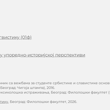
гвистику (01ф)
у упоредно-историјској перспективи
учник са вежбама за студенте србистике и славистике основ
еоград: Чигоја штампа), 2016.
лексиколошка истраживања, Београд: Филолошки факултет (
стику
, Београд: Филолошки факултет, 2026.