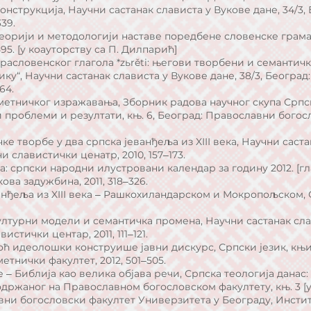
онструкција, Научни састанак слависта у Вукове дане, 34/3
339.
теорији и методологији наставе поредбене словенске грама
‒595. [у коауторству са П. Дилпарић]
прасловенског глагола *zьrěti: његови творбени и семантич
ку“, Научни састанак слависта у Вукове дане, 38/3, Београ
164.
уметничког изражавања, Зборник радова научног скупа Српск
проблеми и резултати, књ. 6, Београд: Православни богосл
ке творбе у два српска јеванђеља из XIII века, Научни саст
и славистички ценатр, 2010, 157‒173.
а: српски народни илустровани календар за годину 2012. [г
ова задужбина, 2011, 318‒326.
анђеља из XIII века ‒ Рашкохиландарском и Мокропољском, С
 културни модели и семантичка промена, Научни састанак сла
стички центар, 2011, 111‒121.
моћ идеолошки конструише јавни дискурс, Српски језик, књи
етнички факултет, 2012, 501‒505.
е ‒ Библија као велика објава речи, Српска теологија данас
држаног на Православном богословском факултету, књ. 3 
вни богословски факултет Универзитета у Београду, Инстит