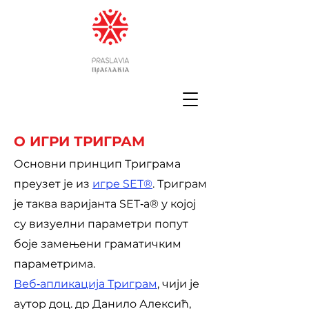
О ИГРИ ТРИГРАМ
Основни принцип Триграма
преузет је из
игре SET®
. Триграм
је таква ва­ри­јан­та SET‑а® у којој
су визуелни параметри попут
боје за­ме­ње­ни гра­ма­тичким
параметрима.
Веб‑апликација Триграм
, чији је
аутор доц. др Данило Алексић,