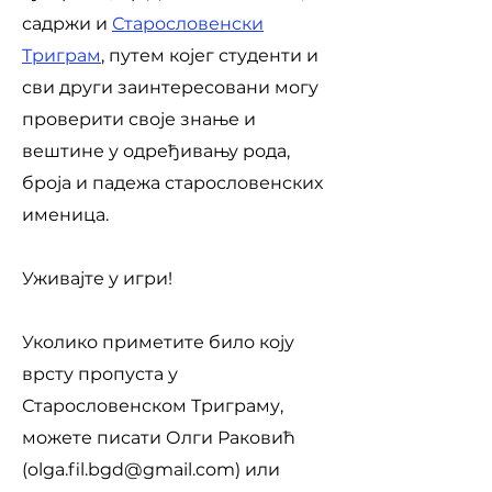
садржи и
Старословенски
Триграм
, путем којег студенти и
сви други заинтересовани могу
проверити своје знање и
вештине у одређивању рода,
броја и падежа старословенских
именица.
Уживајте у игри!
У
колико приметите било коју
врсту пропуста у
Старословенском Триграму,
можете писати Олги Раковић
(
olga.fil.bgd@gmail.com
) или