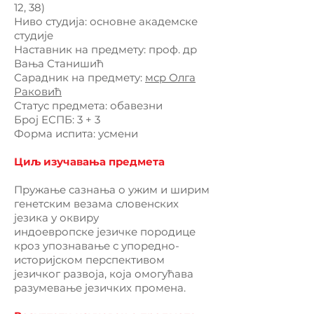
12, 38)
Ниво студија: основне академске
студије
Наставник на предмету: проф. др
Вања Станишић
Сарадник на предмету:
мср Олга
Раковић
Статус предмета: обавезни
Број ЕСПБ: 3 + 3
Форма испита: усмени
Циљ изучавања предмета
Пружање сазнања о ужим и ширим
генетским везама словенских
језика у оквиру
индоевропске језичке породице
кроз упознавање с упоредно-
историјском перспективом
језичког развоја, која омогућава
разумевање језичких промена.