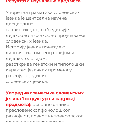
Резултати изучавања предмета
Упоредна граматика словенских
језика је централна научна
дисциплина
славистике, која обједињује
дијахроно и синхроно проучавање
словенских језика.
Историју језика повезује с
лингвистичком географијом и
дијалектологијом,
разоткрива генетски и типолошки
карактер језичких промена у
развоју појединих
словенских језика.
Упоредна граматика словенских
језика 1 (структура и садржај
предмета):
основне одлике
прасловенског фонолошког
развоја од позног индоевропског
до позног прасловенског.